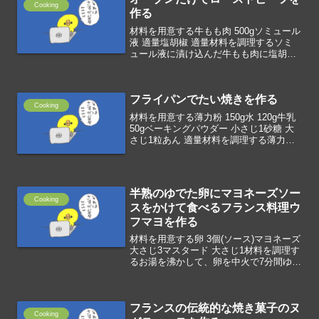
Cooking
作る
材料を用意する牛もも肉 500gソミュール
液 適量塩胡椒 適量材料を調理するソミ
ュール液に漬け込んだ牛もも肉に塩胡椒
をすりこむオーブンを250℃に予熱したあ
と、200℃で10分の加熱10分過ぎたら裏
返し、10分の追加加熱アルミを巻いて余
フライパンでたい焼きを作る
熱で...
Cooking
材料を用意する薄力粉 150g水 120g牛乳
50gベーキングパウダー 小さじ1砂糖 大
さじ1粒あん 適量材料を調理する薄力
粉、砂糖、BP、水、牛乳をボウルで混ぜ
る油を引いたフライパンにレードルで1の
生地を流し入れるレードルの背で薄く丸
く...
半熟のゆでた卵にマヨネーズソー
Cooking
スをかけて食べるフランス料理ウ
フマヨを作る
材料を用意する卵 3個(ソース)マヨネーズ
大さじ3マスタード 大さじ1材料を調理す
るお湯を沸かして、卵を中火で7分間ゆ
で、すぐに氷水にとって冷やし、殻をむ
く。ソースの材料を混ぜ合わせる。
フランスの伝統的な焼き菓子のヌ
Cooking