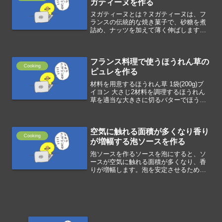
ガティーヌを作る
ヌガティーヌとは？ヌガティーヌは、フ
ランスの伝統的な焼き菓子で、砂糖を煮
詰め、ナッツを加えて薄く伸ばします。
材料を用意する(A)水あめ 25gバター 25g
砂糖 25g水 7g(B)アーモンドスライス 75g
材料を調理する鍋にAを加えて沸騰...
フランス料理で使うほうれん草の
Cooking
ピュレを作る
材料を用意するほうれん草 1袋(200g)ブ
イヨン 大さじ2材料を調理するほうれん
草を適当な大きさに切るバターでほうれ
ん草を炒めるミキサーにほうれん草とブ
イヨンを投入して撹拌する
空気に触れる面積が多くなり香り
Cooking
が増幅する泡ソースを作る
泡ソースを作るソースを泡にすると、ソ
ースが空気に触れる面積が多くなり、香
りが増幅します。泡を安定させるために
大豆レシチンを使います。大豆に含まれ
ている脂質が水分と油分を調和させる乳
化作用があります。ソースと大豆レシチ
ンを泡立て器などで攪拌す...