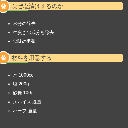
なぜ塩漬けするのか
水分の除去
生臭さの成分を除去
食味の調整
材料を用意する
水 1000cc
塩 200g
砂糖 100g
スパイス 適量
ハーブ 適量