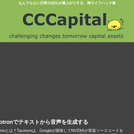
なんでもない日常のQOLが爆上がりする、神ライフハック集
cotronでテキストから音声を生成する
otronとは？Tacotronは、Googleが開発してNVIDIAが実装ソースコードを