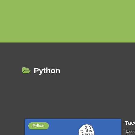
Python
Ta
Python
Tac