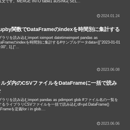
文です。MERGE INTO table1 aUSING( SEL...
2024.01.24
oupby関数でDataFrameのindexを時間別に集計する
リを読み込むimport ioimport datetimeimport pandas as
ataFrameのindexを時間別に集計する#サンプルデータdata=[["2023-01-01
00", 1],["...
2023.06.08
ルダ内のCSVファイルをDataFrameに一括で読み
む
ラリを読み込むimport pandas as pdimport glob #ファイル名の一覧を
るライブラリCSVファイルを一括で読み込むdf=pd.DataFrame()
Frameを定義for i in glob....
2023.06.06