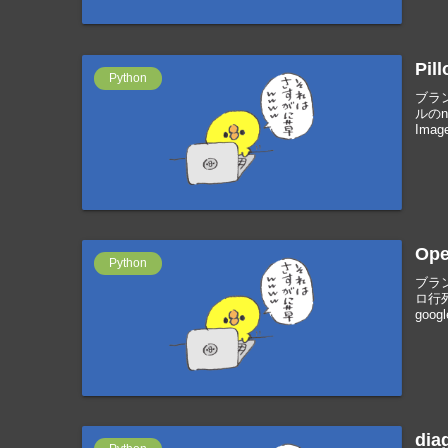
Pi
Python
ブラン
ルのne
Image
Op
Python
ブラン
ロ行列
googl
di