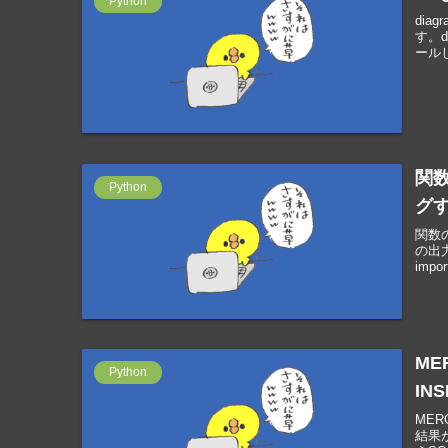
Python
dia
す。d
ールし
関数
Python
グ
関数の
の出力
impor
ME
Python
IN
MER
結果