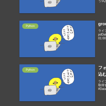
うSQL
gr
Python
ライブラ
pdD
01:00:
フォ
Python
込
ライブ
取得す
#Data