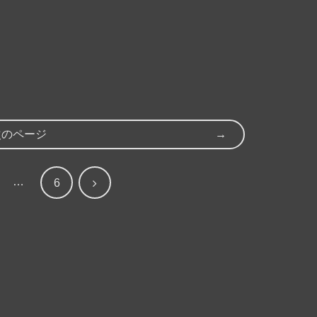
次のページ
…
次
6
へ