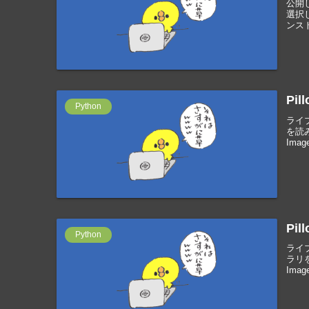
公開
選択
ンスト
Pi
Python
ライ
を読み込
Image
Pi
Python
ライ
ラリを読
Image