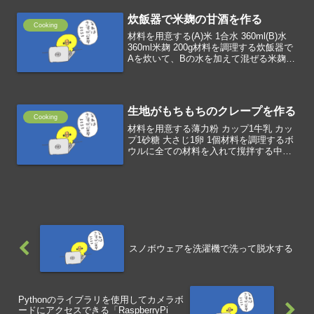
3g(A)サラダ油 100g...
炊飯器で米麹の甘酒を作る
Cooking
材料を用意する(A)米 1合水 360ml(B)水
360ml米麹 200g材料を調理する炊飯器で
Aを炊いて、Bの水を加えて混ぜる米麹を
加えて混ぜる8時間保温する
生地がもちもちのクレープを作る
Cooking
材料を用意する薄力粉 カップ1牛乳 カッ
プ1砂糖 大さじ1卵 1個材料を調理するボ
ウルに全ての材料を入れて撹拌する中火
に熱したフライパンに薄くバターを引く
生地をレードルで流しいれ、薄く広げて
焼く
スノボウェアを洗濯機で洗って脱水する
Pythonのライブラリを使用してカメラボ
ードにアクセスできる「RaspberryPi