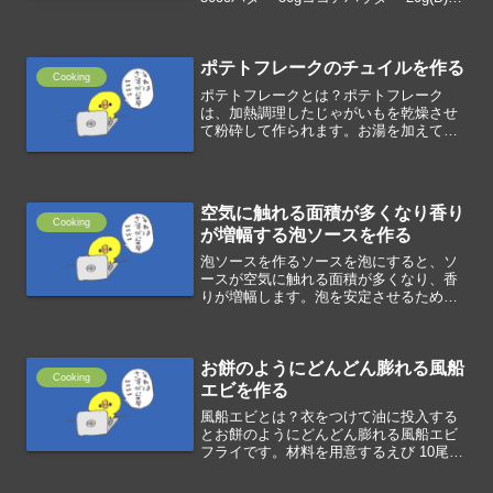
リーム生クリーム 200ccスイートチョコ
200g(C)仕上げココアパウダー 適量材料
を調理する...
ポテトフレークのチュイルを作る
Cooking
ポテトフレークとは？ポテトフレーク
は、加熱調理したじゃがいもを乾燥させ
て粉砕して作られます。お湯を加えて短
時間で簡単にマッシュポテットにした
り、スープに加えてとろみづけにした
り、パン生地に混ぜてもちもち食感にし
たりできます。材料を用意するポ...
空気に触れる面積が多くなり香り
Cooking
が増幅する泡ソースを作る
泡ソースを作るソースを泡にすると、ソ
ースが空気に触れる面積が多くなり、香
りが増幅します。泡を安定させるために
大豆レシチンを使います。大豆に含まれ
ている脂質が水分と油分を調和させる乳
化作用があります。ソースと大豆レシチ
お餅のようにどんどん膨れる風船
ンを泡立て器などで攪拌す...
Cooking
エビを作る
風船エビとは？衣をつけて油に投入する
とお餅のようにどんどん膨れる風船エビ
フライです。材料を用意するえび 10尾塩
適量(A)片栗粉 70g(A)コーンスターチ
20g(A)薄力粉 10g(A)ベーキングパウダー