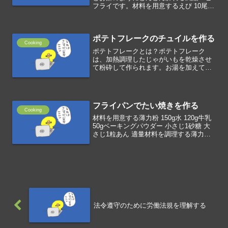
フライです。材料を用意するえび 10尾塩
適量(A)片栗粉 70g(A)コーンスターチ
20g(A)薄力粉 10g(A)ベーキングパウダー
3g(A)サラダ油 100g...
ポテトフレークのチュイルを作る
Cooking
ポテトフレークとは？ポテトフレーク
は、加熱調理したじゃがいもを乾燥させ
て粉砕して作られます。お湯を加えて短
時間で簡単にマッシュポテットにした
り、スープに加えてとろみづけにした
り、パン生地に混ぜてもちもち食感にし
たりできます。材料を用意するポ...
フライパンでたい焼きを作る
Cooking
材料を用意する薄力粉 150g水 120g牛乳
50gベーキングパウダー 小さじ1砂糖 大
さじ1粒あん 適量材料を調理する薄力
粉、砂糖、BP、水、牛乳をボウルで混ぜ
る油を引いたフライパンにレードルで1の
生地を流し入れるレードルの背で薄く丸
く...
法令遵守のために労働法規を理解する