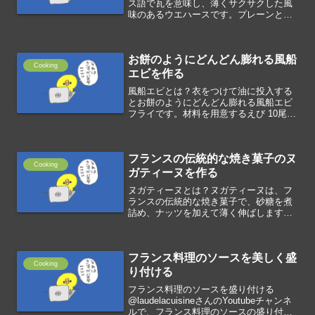
ス語で瓦を意味し、薄くサクサクした風
味のあるウエハースです。プレーンとし
て使うだけでなく、野菜パウダーなどス
パイスを加えて色と風味を付けることが
できます。リーフ型のシリコン型に生地
お餅のようにどんどん膨れる風船
を流してオーブ...
Cooking
エビを作る
風船エビとは？衣をつけて油に投入する
とお餅のようにどんどん膨れる風船エビ
フライです。材料を用意するえび 10尾塩
適量(A)片栗粉 70g(A)コーンスターチ
20g(A)薄力粉 10g(A)ベーキングパウダー
3g(A)サラダ油 100g...
フランスの伝統的な焼き菓子のヌ
Cooking
ガティーヌを作る
ヌガティーヌとは？ヌガティーヌは、フ
ランスの伝統的な焼き菓子で、砂糖を煮
詰め、ナッツを加えて薄く伸ばします。
材料を用意する(A)水あめ 25gバター 25g
砂糖 25g水 7g(B)アーモンドスライス 75g
材料を調理する鍋にAを加えて沸騰...
フランス料理のソースを美しく盛
Cooking
り付ける
フランス料理のソースを盛り付ける
@laudelacuisineさんのYoutubeチャンネ
ルで、フランス料理のソースの盛り付け