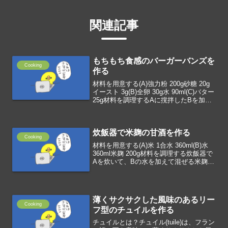
関連記事
もちもち食感のバーガーバンズを
Cooking
作る
材料を用意する(A)強力粉 200g砂糖 20g
イースト 3g(B)全卵 30g水 90ml(C)バター
25g材料を調理するAに撹拌したBを加え
て捏ねる弾力が出てきたらCを加えて捏
ねるラップをかけて30分の発酵5等分し
て丸めるラップをかけ...
炊飯器で米麹の甘酒を作る
Cooking
材料を用意する(A)米 1合水 360ml(B)水
360ml米麹 200g材料を調理する炊飯器で
Aを炊いて、Bの水を加えて混ぜる米麹を
加えて混ぜる8時間保温する
薄くサクサクした風味のあるリー
Cooking
フ型のチュイルを作る
チュイルとは？チュイル(tuile)は、フラン