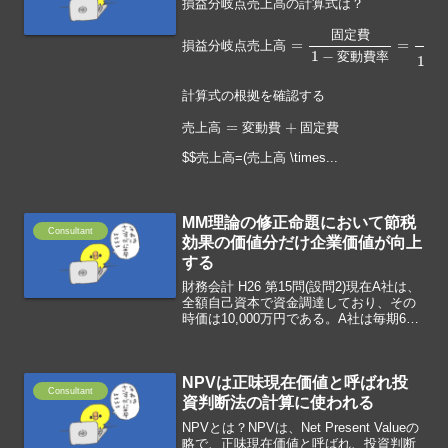
損益分岐点売上高の計算式は？
損
益
費
分
率
岐
=
固
点
定
売
費
上
1
高
−
変
=
固
動
定
費
費
売
1
上
−
変
高
動
固
定
費
固
損
益
分
岐
点
売
上
高
変
動
費
率
計算式の根拠を確認する
売
上
高
=
変
動
費
+
固
定
費
売
上
高
変
動
費
固
定
費
$$売上高=(売上高 \times...
MM理論の修正命題において節税
Consultant
効果の価値分だけ企業価値が向上
する
財務会計 H26 第15問(設問2)現在A社は、
全額自己資本で資金調達しており、その
時価は10,000万円である。A社は毎期600
万円の営業利益をあげており、この営業
利益はフリー・キャッシュフローに等し
い。MM理論が成り立つものとして、下
NPVは正味現在価値と呼ばれ投
記...
Consultant
資判断法の計算に使われる
NPVとは？NPVは、Net Present Valueの
略で、正味現在価値と呼ばれ、投資判断