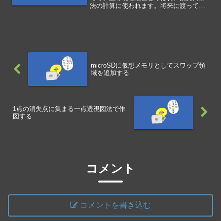
法の計算に使われます。将来に渡って生
み出すキャッシュフローを現在価値に割
り戻して、投資した金額を差し引きま
す。手元にある100万円を運用して、1
年...
microSDに仮想メモリとしてスワップ領
域を追加する
1点の消失点に集まる一点透視図法で作
図する
コメント
コメントを書き込む