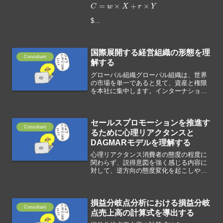
C
=
w
×
X
+
r
×
Y
$...
国際展開する経営組織の形態を理
Consultant
解する
グローバル組織グローバル組織は、世界
の市場を単一であると見て、資産と権限
を本社に集中します。インターナショナ
ル組織インターナショナル組織は、資産
と権限を海外子会社に委任しますが、重
要な資産と権限は親会社に集中します。
セールスプロモーションを推進す
トランスナショナル組織ト...
Consultant
るために心理リアクタンスと
DAGMARモデルを理解する
心理リアクタンス消費者の態度の程度に
関わらず、説得意図を強く感じる内容に
対して、逆方向の態度変化を起こしやす
い性質のことを心理リアクタンスといい
ます。DAGMARモデルDAGMARは、
Defining Advertising Goals f...
損益分岐点分析における損益分岐
Consultant
点売上高の計算式を導出する