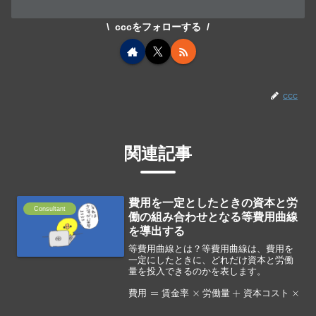
cccをフォローする
ccc
関連記事
費用を一定としたときの資本と労
Consultant
働の組み合わせとなる等費用曲線
を導出する
等費用曲線とは？等費用曲線は、費用を
一定にしたときに、どれだけ資本と労働
量を投入できるのかを表します。
費
用
=
賃
金
率
×
×
労
資
働
本
量
+
資
本
コ
ス
ト
費
用
賃
金
率
労
働
量
資
本
コ
ス
ト
資