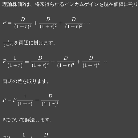
理論株価Pは、将来得られるインカムゲインを現在価値に割
P
=
D
(
1
+
r
)
1
+
D
(
1
+
1
(
1
+
r
)
を両辺に掛けます。
P
1
(
1
+
r
)
=
D
(
1
+
r
)
2
+
D
両式の差を取ります。
P
−
P
1
(
1
+
r
)
Pについて解法します。
P
(
1
−
1
1
+
r