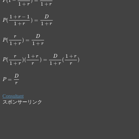
P
(
1
+
r
−
1
1
+
P
(
r
1
+
r
)
P
(
r
1
+
r
)
(
1
+
r
r
)
P
=
Consultant
スポンサーリンク