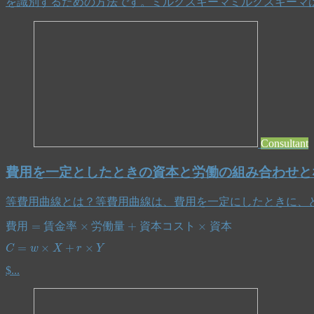
を識別するための方法です。ミルクスキーマミルクスキーマは
Consultant
費用を一定としたときの資本と労働の組み合わせと
等費用曲線とは？等費用曲線は、費用を一定にしたときに、
費
用
=
賃
金
率
×
労
働
量
費
用
賃
金
率
労
働
量
資
本
コ
ス
ト
資
本
C
=
w
×
X
$...