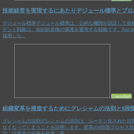
技術経営を実現するにあたりデジュール標準とプロ
デジュール標準デジュール標準は、公的な機関が認証して規
テント戦略は、知的財産権の保護を重視する戦略です。Not Inv
採用しな...
Consultant
組織変革を推進するためにグレシャムの法則と8段
グレシャムの法則グレシャムの法則は、ルーチン化された日
なくなってしまうことを説明します。変革の8段階プロセス
定→従業員の自発を促進→変...