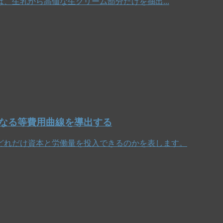
、生乳から高価な生クリーム部分だけを抽出...
なる等費用曲線を導出する
どれだけ資本と労働量を投入できるのかを表します。
+
資
本
コ
ス
ト
×
資
本
+
r
×
Y