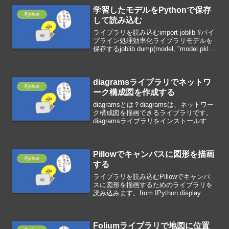
学習したモデルをPythonで保存
Python
して読み込む
ライブラリを読み込むimport joblib #パイ
プライン処理効率化ライブラリモデルを
保存するjoblib.dump(model, "model.pkl")
モデルを読み込む
model=joblib.load("model.pkl")mo...
diagramsライブラリでネットワ
Python
ーク構成図を作成する
diagramsとは？diagramsは、ネットワー
ク構成図を描画できるライブラリです。
diagramsライブラリをインストールする
diagramsライブラリをインストールしま
す。pip install diagramsネットワーク構
成図を...
Pillowでキャンバスに図形を描画
Python
する
ライブラリを読み込むPillowでキャンバ
スに図形を描画するためのライブラリを
読み込みます。from IPython.display
import displayfrom PIL import Image,
ImageFont, Image...
Foliumライブラリで地図に位置