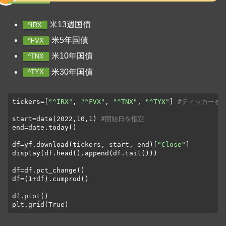
米13週国債
^IRX
米5年国債
^FVX
米10年国債
^TNX
米30年国債
^TYX
tickers=[
"^IRX"
, 
"^FVX"
, 
"^TNX"
, 
"^TYX"
] 
#ティッカーを
start=date(2022,10,1) 
#開始日を指定
end=date.today()

df=yf.download(tickers, start, end)[
"Close"
]

display(df.head().append(df.tail()))

df=df.pct_change()

df=(1+df).cumprod()

df.plot()

plt.grid(True)