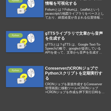
Python
情報を可視化する
Foliumとは？Foliumは、Leafletという
javascriptの地図ライブラリをベースとし
ており、緯度経度が含まれる位置情報を
地図に可視化するPythonライブラリで
す。html形式で地図を保存できます。ラ
イブラリを読み込むim...
gTTSライブラリで文章から音声
Python
を生成する
gTTSとは？gTTS は、Google Text-To-
Speechの略で、googleが提供している
APIを使って、文章から音声を生成する
ライブラリです。gTTSをインストールす
る!pip install gTTS文章から音声を生成す
る...
CoreserverのCRONジョブで
Python
Pythonスクリプトを定期実行す
る
CRONジョブを新規作成するCoreserver
管理画面に移動ツール>CRONジョブ
>CRONジョブを作成を押下実行日時を指
定して、コマンドを入力作成を押下例と
して、5分毎に実行するには、「*/5 * * *
*」と入力します。コマンドにシ...