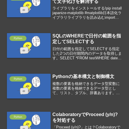
て文字化けを解消する
ライブラリをインストールする!pip install
japanize-matplotlib #matplotlib日本語化ラ
イブラリライブラリを読み込むimport
pandas as pdimport japanize_matplotl...
SQLのWHEREで日付の範囲を指
Python
定してSELECTする
日付の範囲を指定してSELECTする指定
した2つの日付期間内のデータを取得しま
す。SELECT *FROM testWHERE date
BETWEEN "2023-06-01 00:00:00" AND
"2023-06-01 23:59...
Pythonの基本構文と制御構文
Python
複数の要素を格納できるデータ型変数に
複数の要素を格納できるデータ型とし
て、リスト、タプル、辞書あります。リ
スト#リストの定義nums=[1, 2, 3, 4, 5,
6]#0番目の要素を取得nums[0]#0〜2番目
の要素を取得nums[0...
ColaboratoryでProceed (y/n)?
Python
を対処する
「Proceed (y/n)?」とは？Colaboratoryで