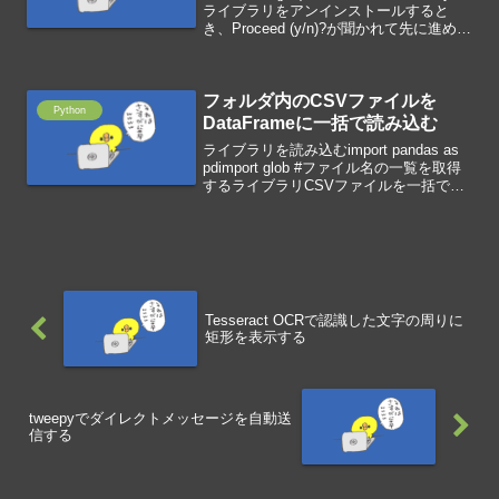
ライブラリをアンインストールすると
き、Proceed (y/n)?が聞かれて先に進めま
せん。「!echo (y or n) |」をつける
「!echo (y or n) |」をつ...
フォルダ内のCSVファイルを
Python
DataFrameに一括で読み込む
ライブラリを読み込むimport pandas as
pdimport glob #ファイル名の一覧を取得
するライブラリCSVファイルを一括で読
み込むdf=pd.DataFrame() #DataFrameを
定義for i in glob....
Tesseract OCRで認識した文字の周りに
矩形を表示する
tweepyでダイレクトメッセージを自動送
信する