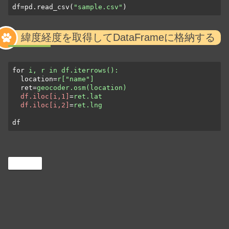
df=pd.read_csv(
"sample.csv"
)
緯度経度を取得してDataFrameに格納する
for
i, r in df.iterrows():
location
=
r["name"]
ret
=
geocoder.osm(location)
df.iloc[i,1]
=
ret.lat
df.iloc[i,2]
=
ret.lng
df
Python