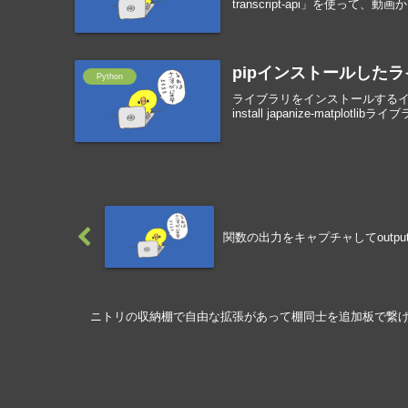
transcript-api」を使って、動画
pipインストールした
Python
ライブラリをインストールするイ
install japanize-matplotlibライ
関数の出力をキャプチャしてoutput
ニトリの収納棚で自由な拡張があって棚同士を追加板で繋げて