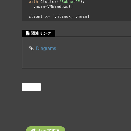
with
 Cluster(
"Subnet2"
):

    vmwin=VMWindows()

  client >> [vmlinux, vmwin]
関連リンク
Diagrams
Python
シェアする