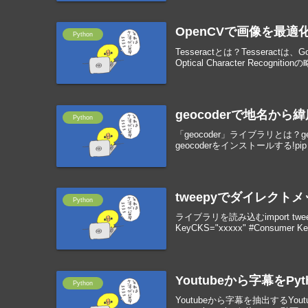
OpenCVで画像を最適化し
Python
Tesseractとは？Tessera
Optical Character Re
geocoderで地名から
Python
「geocoder」ライブラリとは
geocoderをインストールする!pip in
tweepyでダイレクト
Python
ライブラリを読み込むimport twee
KeyCKS="xxxxx" #Consumer Key
Youtubeから字幕をPy
Python
Youtubeから字幕を抽出するYou