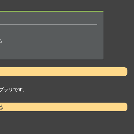
る
イブラリです。
る