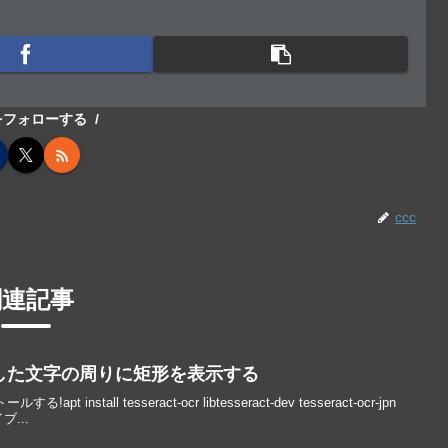
cをフォローする
ccc
関連記事
で認識した文字の周りに矩形を表示する
t install tesseract-ocr libtesseract-dev tesseract-ocr-jpn
イブ...