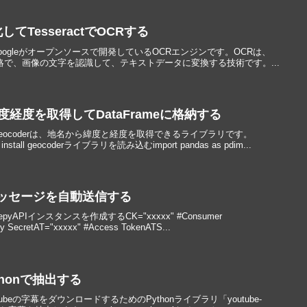
てTesseractでOCRする
ctは、Googleがオープンソースで開発しているOCRエンジンです。OCRは、
cognitionの略で、画像の文字を認識して、テキストデータに変換する技術です。...
緯度経度を取得してDataFrameに格納する
？geocoderは、地名から緯度と経度を取得できるライブラリです。
stall geocoderライブラリを読み込むimport pandas as pdim...
メッセージを自動送信する
pyAPIインスタンスを作成するCK="xxxxx" #Consumer
 SecretAT="xxxxx" #Access TokenATS...
thonで抽出する
tubeの字幕をダウンロードするためのPythonライブラリ「youtube-