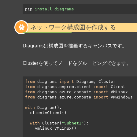
pip
install diagrams
ネットワーク構成図を作成する
Diagramsは構成図を描画するキャンバスです。
Clusterを使ってノードをグルーピングできます。
from
 diagrams 
import
from
 diagrams.onprem.client 
import
from
 diagrams.azure.compute 
import
from
 diagrams.azure.compute 
import
 VMWindows

with
 Diagram():

  client=Client()

with
 Cluster(
"Subnet1"
):

    vmlinux=VMLinux()
