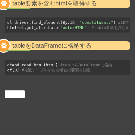
table要素を含むhtmlを取得する
el=driver.find_element(By.ID, 
"constituents"
) 
#IDで
html=el.get_attribute(
"outerHTML"
) 
#table要素を含むhtm
tableをDataFrameに格納する
df=pd.read_html(html) 
#tableをDataFrameに格納
df[0] 
#複数テーブルがある場合は要素を指定
Python