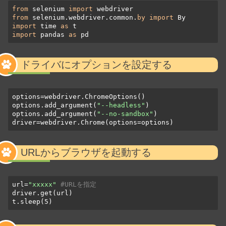
from
 selenium 
import
from
 selenium.webdriver.common.
by
import
import
 time 
as
import
 pandas 
as
 pd
ドライバにオプションを設定する
options=webdriver.ChromeOptions()

options.add_argument(
"--headless"
)

options.add_argument(
"--no-sandbox"
)

driver=webdriver.Chrome(options=options)
URLからブラウザを起動する
url=
"xxxxx"
#URLを指定
driver.get(url)

t.sleep(5)