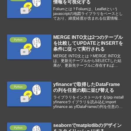
情報を可視化する
Foliumとは？Foliumは、Leafletという
javascriptの地図ライブラリをベースとし
ており、緯度経度が含まれる位置情報を
地図に可視化するPythonライブラリで
す。html形式で地図を保存できます。ラ
イブラリを読み込むim...
MERGE INTO文は2つのテーブル
Python
を比較してUPDATEとINSERTを
条件に従って実行される
MERGE INTO文とは？MERGE INTO文
は、更新元テーブルからSELECTした結
果が、更新先テーブルに存在すれば
UPDATE、存在しなければINSERTを行
うSQL文です。MERGE INTO table1
aUSING( SEL...
yfinanceで取得したDataFrame
Python
の列を任意の順に並び替える
ライブラリをインストールする!pip install
yfinanceライブラリを読み込むimport
yfinance as yfDataFrameの列を任意の順
に並び替えるreindex関数で引数に任意の
順番に並べたリストを指定すると、...
seabornでmatplotlibのデザイン
Python