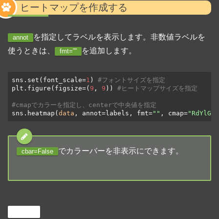
ヒートマップを作成する
を指定してラベルを表示します。非数値ラベルを
annot
使うときは、
を追加します。
fmt=””
sns.set(font_scale=
1
) 
#フォントサイズを指定
plt.figure(figsize=(
9
, 
9
)) 
#ヒートマップサイズを指定
#cmapでカラーを指定し、centerで中央値を指定
sns.heatmap(
data
, annot=labels, fmt=
""
, cmap=
"RdYlGn"
でカラーバーを非表示にできます。
cbar=False
Python