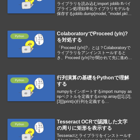
ライブラリを読み込むimport joblib #パイ
プライン処理効率化ライブラリモデルを
保存するjoblib.dump(model, "model.pkl")
モデルを読み込む
model=joblib.load("model.pkl")mo...
ColaboratoryでProceed (y/n)?
Python
を対処する
「Proceed (y/n)?」とは？Colaboratoryで
ライブラリをアンインストールすると
き、Proceed (y/n)?が聞かれて先に進めま
せん。「!echo (y or n) |」をつける
「!echo (y or n) |」をつ...
行列演算の基礎をPythonで理解
Python
する
numpyをインポートするimport numpy as
npベクトルを定義するx=np.array([[1],[2],
[3]])print(x)行列を定義する
X=np.array([[1,2],[3,4]])print(X)転置を定
義する...
Tesseract OCRで認識した文字
Python
の周りに矩形を表示する
Tesseractとライブラリをインストールす