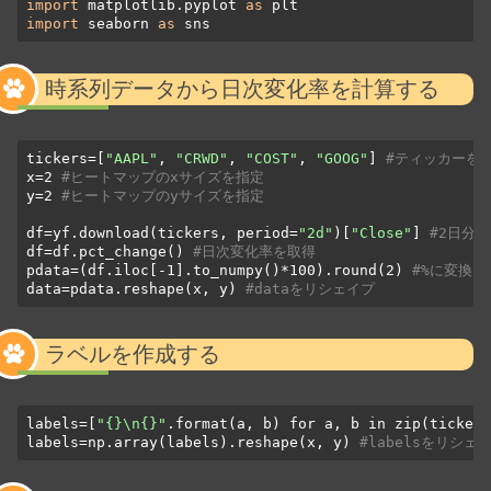
import
 matplotlib.pyplot 
as
import
 seaborn 
as
 sns
時系列データから日次変化率を計算する
tickers=[
"AAPL"
, 
"CRWD"
, 
"COST"
, 
"GOOG"
] 
#ティッカーを
x=2 
#ヒートマップのxサイズを指定
y=2 
#ヒートマップのyサイズを指定
df=yf.download(tickers, period=
"2d"
)[
"Close"
] 
#2日分
df=df.pct_change() 
#日次変化率を取得
pdata=(df.iloc[-1].to_numpy()*100).round(2) 
#%に変換
data=pdata.reshape(x, y) 
#dataをリシェイプ
ラベルを作成する
labels=[
"{}\n{}"
.format(a, b) for a, b in zip(tickers
labels=np.array(labels).reshape(x, y) 
#labelsをリシェ