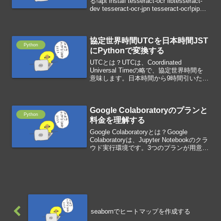
る!apt install tesseract-ocr libtesseract-
dev tesseract-ocr-jpn tesseract-ocr!pip
install pyocrライブ...
協定世界時間UTCを日本時間JST
Python
にPythonで変換する
UTCとは？UTCは、Coordinated
Universal Timeの略で、協定世界時間を
意味します。日本時間から9時間引いた時
間がUTCになります。UTCをJSTに変換
するimport pandas as pdutc=pd.Time...
Google Colaboratoryのプランと
Python
料金を理解する
Google Colaboratoryとは？Google
Colaboratoryは、Jupyter Notebookのクラ
ウド実行環境です。3つのプランが用意さ
れています。Colaboratory 無料版
Colaboratory ProC...
seabornでヒートマップを作成する