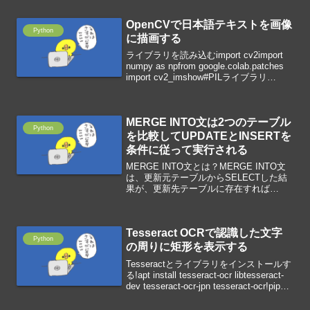
ImageFont, Ima...
OpenCVで日本語テキストを画像
Python
に描画する
ライブラリを読み込むimport cv2import
numpy as npfrom google.colab.patches
import cv2_imshow#PILライブラリ
>Image, ImageFont, ImageDrawモジ...
MERGE INTO文は2つのテーブル
Python
を比較してUPDATEとINSERTを
条件に従って実行される
MERGE INTO文とは？MERGE INTO文
は、更新元テーブルからSELECTした結
果が、更新先テーブルに存在すれば
UPDATE、存在しなければINSERTを行
うSQL文です。MERGE INTO table1
aUSING( SEL...
Tesseract OCRで認識した文字
Python
の周りに矩形を表示する
Tesseractとライブラリをインストールす
る!apt install tesseract-ocr libtesseract-
dev tesseract-ocr-jpn tesseract-ocr!pip
install pyocrライブ...