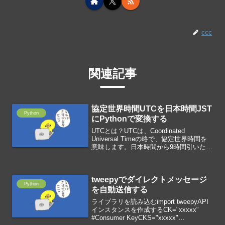
ccc
関連記事
協定世界時間UTCを日本時間JST
Python
にPythonで変換する
UTCとは？UTCは、Coordinated
Universal Timeの略で、協定世界時間を
意味します。日本時間から9時間引いた時
間がUTCになります。UTCをJSTに変換
するimport pandas as pdutc=pd.Time...
tweepyでダイレクトメッセージ
Python
を自動送信する
ライブラリを読み込むimport tweepyAPI
インスタンスを作成するCK="xxxxx"
#Consumer KeyCKS="xxxxx"