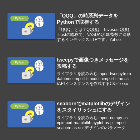
#Consumer Key SecretAT="xxxxx"
#Access TokenATS...
「QQQ」の時系列データを
Python
Pythonで取得する
「QQQ」とは？QQQは、Invesco QQQ
Trustの略称で、NASDAQ100指数に連動
するインデックスETFです。Yahoo
Financeの情報取得ライブラリを使って、
QQQの時系列データを取得します。ライ
ブラリをインストール...
tweepyで画像つきメッセージを
Python
投稿する
ライブラリを読み込むimport tweepyfrom
datetime import timedeltaimport time as
tAPIインスタンスを作成するCK="xxxxx"
#Consumer KeyCKS="xxxxx" #...
seabornでmatplotlibのデザイン
Python
をスタイリッシュにする
ライブラリを読み込むimport numpy as
npimport matplotlib.pyplot as pltimport
seaborn as snsデザインのパラメータを
指定するsns.set()で引数にデザインのパ
ラメータを指...