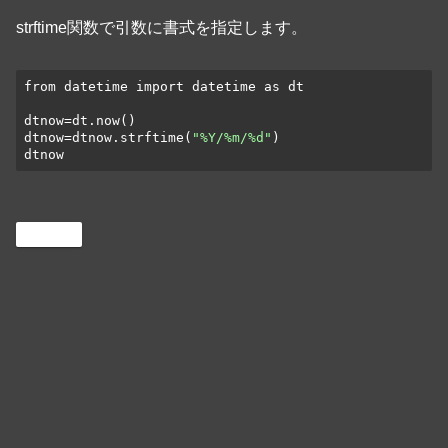
strftime関数で引数に書式を指定します。
from datetime import datetime as dt

dtnow=dt.now()

dtnow=dtnow.strftime(
"%Y/%m/%d"
)

dtnow
Python