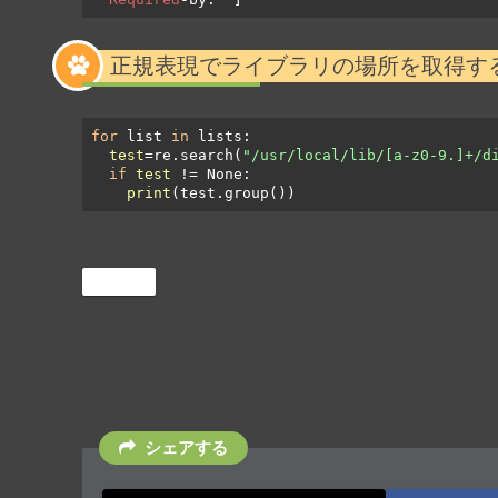
正規表現でライブラリの場所を取得す
for
 list 
in
 lists:

test
=re.search(
"/usr/local/lib/[a-z0-9.]+/d
if
test
 != None:

print
(test.group())
Python
シェアする