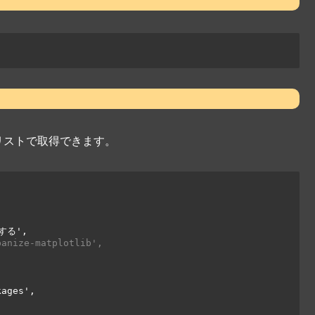
リストで取得できます。
る',

panize-matplotlib',
ages',
