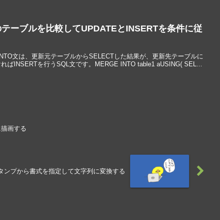
つのテーブルを比較してUPDATEとINSERTを条件に従
GE INTO文は、更新元テーブルからSELECTした結果が、更新先テーブルに
SERTを行うSQL文です。MERGE INTO table1 aUSING( SEL...
に描画する
タンプから書式を指定して文字列に変換する