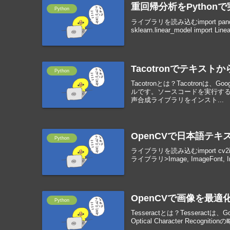
重回帰分析をPython
Python
ライブラリを読み込むimport pandas
sklearn.linear_model import L
Tacotronでテキス
Python
Tacotronとは？Tacotron
ルです。ソースコードを実行する
声合成ライブラリをインスト...
OpenCVで日本語テ
Python
ライブラリを読み込むimport cv2import 
ライブラリ>Image, ImageFont, I
OpenCVで画像を最適化し
Python
Tesseractとは？Tessera
Optical Character Re