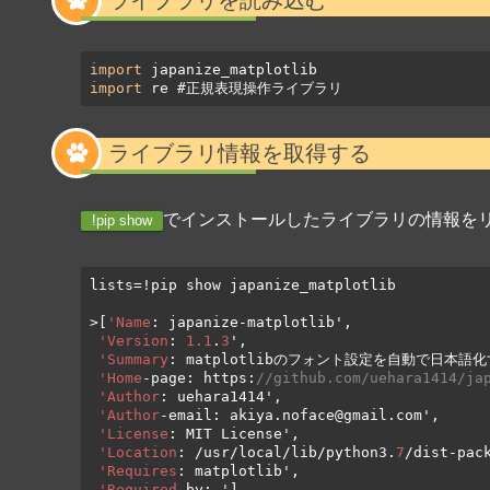
import
import
 re #正規表現操作ライブラリ
ライブラリ情報を取得する
でインストールしたライブラリの情報を
!pip show
lists=!pip show japanize_matplotlib

>[
'Name
: japanize-matplotlib',

'Version
: 
1.1
.
3
',

'Summary
: matplotlibのフォント設定を自動で日本語化す
'Home
-page: https:
//github.com/uehara1414/ja
'Author
: uehara1414',

'Author
-email: akiya.noface@gmail.com',

'License
: MIT License',

'Location
: /usr/local/lib/python3.
7
/dist-pack
'Requires
: matplotlib',

'Required
-by: ']