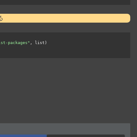
る
ist-packages"
, list)
