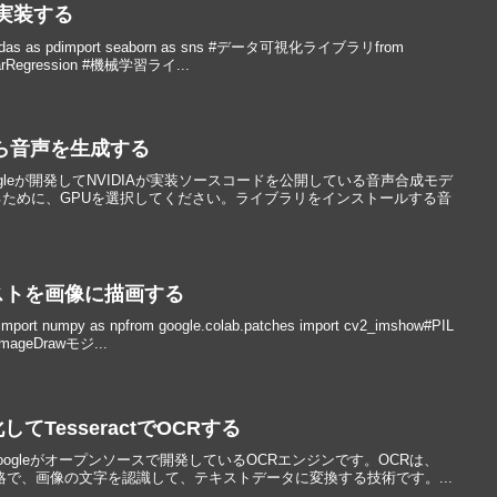
で実装する
 as pdimport seaborn as sns #データ可視化ライブラリfrom
inearRegression #機械学習ライ...
トから音声を生成する
は、Googleが開発してNVIDIAが実装ソースコードを公開している音声合成モデ
ために、GPUを選択してください。ライブラリをインストールする音
キストを画像に描画する
numpy as npfrom google.colab.patches import cv2_imshow#PIL
mageDrawモジ...
てTesseractでOCRする
ctは、Googleがオープンソースで開発しているOCRエンジンです。OCRは、
cognitionの略で、画像の文字を認識して、テキストデータに変換する技術です。...