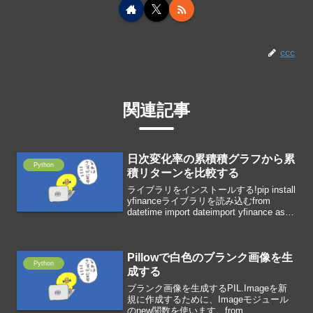
ccc
関連記事
日次変化率の累積積グラフから累
Python
積リターンを比較する
ライブラリをインストールする!pip install
yfinanceライブラリを読み込むfrom
datetime import dateimport yfinance as
yfimport matplotlib.pyplot as p...
Pillowで白色のブランク画像を生
Python
成する
ブランク画像を生成するPIL.Imageを新
規に作成するために、Imageモジュール
のnew関数を使います。from