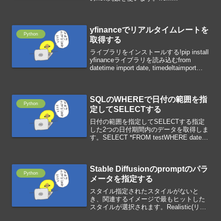
IPython.display import displayfrom PIL
import Imageimg=Image....
yfinanceでリアルタイムレートを
Python
取得する
ライブラリをインストールする!pip install
yfinanceライブラリを読み込むfrom
datetime import date, timedeltaimport
yfinance as yfリアルタイムレートを取得
するデータ取...
SQLのWHEREで日付の範囲を指
Python
定してSELECTする
日付の範囲を指定してSELECTする指定
した2つの日付期間内のデータを取得しま
す。SELECT *FROM testWHERE date
BETWEEN "2023-06-01 00:00:00" AND
"2023-06-01 23:59...
Stable Diffusionのpromptのパラ
Python
メータを指定する
スタイル指定されたスタイルがないと
き、関連するイメージで最もヒットした
スタイルが選択されます。Realistic(リア
ル)Oil painting(油絵)Pencil drawing(鉛筆