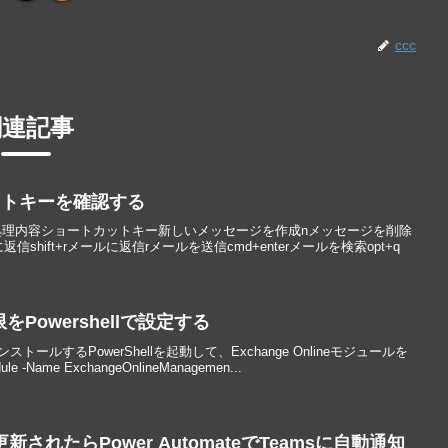
ccc
関連記事
カットキーを確認する
理内容ショートカットキー新しいメッセージを作成nメッセージを削除
に返信shift+rメールに返信rメールを送信cmd+enterメールを検索opt+q
をPowershellで設定する
インストールするPowerShellを起動して、Exchange Onlineモジュールを
-Name ExchangeOnlineManagemen...
が更新されたらPower AutomateでTeamsに自動通知