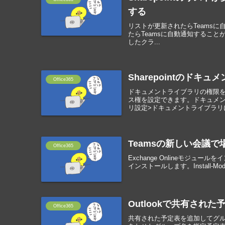
する
リストが更新されたらTeamsに自動通
たらTeamsに自動通知することが
したクラ...
Sharepointのド
Office365
ドキュメントライブラリの権限
ス権を設定できます。ドキュメン
リ設定>ドキュメントライブラリに
Teamsの新しい会議
Office365
Exchange Onlineモジュールを
インストールします。Install-Module 
Outlookで共有され
Office365
共有された予定表を追加してグル