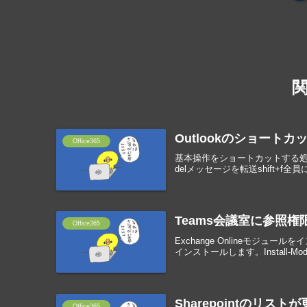
Outlookのショート
Office365
基本操作をショートカットする処
delメッセージを転送shift+f全員
Teams会議室に参照権限
Office365
Exchange Onlineモジュールを
インストールします。Install-Module 
Sharepointのリスト
Office365