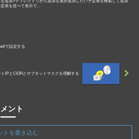
を追加>ディレクトリから追加を選択追加したい予定表を検索して追加
表を並べて表示で...
hellで設定する
トIPとCIDRとサブネットマスクを理解する
コメント
ントを書き込む