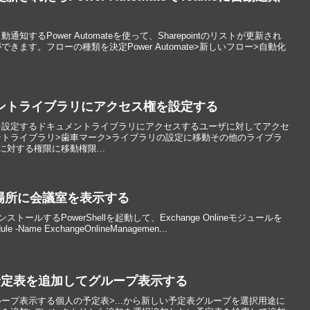
知するPower Automateを使って、Sharepointのリストが更新され
できます。フローの種類を決定Power Automate>新しいフロー>自動化
キュメントライブラリにアクセス権を設定する
を設定するドキュメントライブラリにアクセスするユーザに対してアクセ
トライブラリ>歯車マーク>ライブラリの設定に移動その他のライブラ
対する権限に移動権限...
で場所に会議室を表示する
インストールするPowerShellを起動して、Exchange Onlineモジュールを
-Name ExchangeOnlineManagemen...
た予定表を追加してグループ表示する
ープ表示する個人の予定表>...から新しい予定表グループを選択用途に