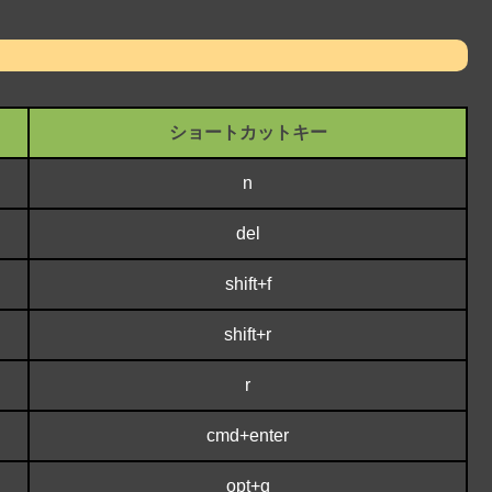
ショートカットキー
n
del
shift+f
shift+r
r
cmd+enter
opt+q