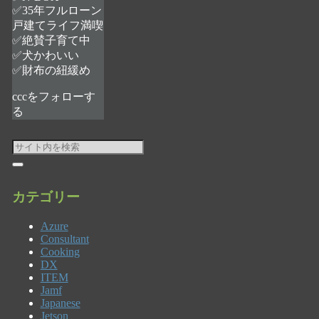
✅35年フルローン
戸建てライフ満喫
✅絶賛子育て中
✅犬かわいい
✅財布の紐緩め
cccをフォローす
る
カテゴリー
Azure
Consultant
Cooking
DX
ITEM
Jamf
Japanese
Jetson