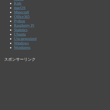
Kids
macOS
Minecraft
Office365
Python
Raspberry Pi
Statistics
Ubuntu
Uncategorized
Windows
Wordpress
スポンサーリンク