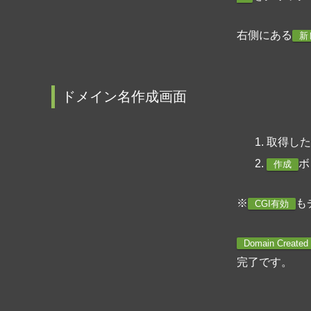
右側にある
新
ドメイン名作成画面
取得した
ボ
作成
※
も
CGI有効
Domain Created
完了です。