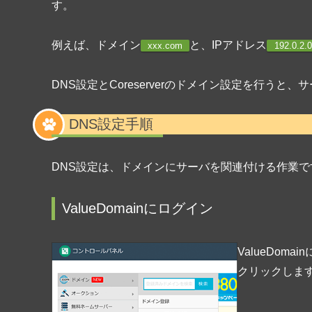
す。
例えば、ドメイン
と、IPアドレス
xxx.com
192.0.2.0
DNS設定とCoreserverのドメイン設定を行う
DNS設定手順
DNS設定は、ドメインにサーバを関連付ける作業で
ValueDomainにログイン
ValueDom
クリックしま