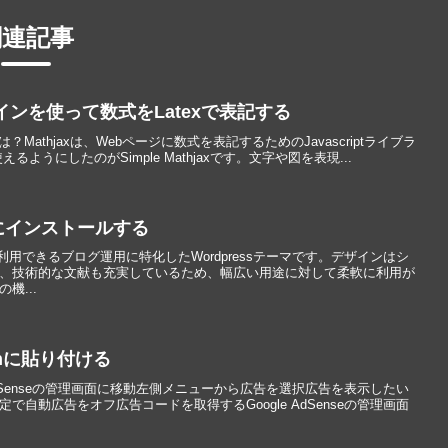
関連記事
プラグインを使って数式をLatexで表記する
ンとは？Mathjaxは、Webページに数式を表記するためのJavascriptライブラ
で使えるようにしたのがSimple Mathjaxです。文字や図を表現...
ssにインストールする
料で利用できるブログ運用に特化したWordpressテーマです。デザインはシ
、技術的な文献も充実しているため、幅広い用途に対して柔軟に利用が
機...
onに貼り付ける
AdSenseの管理画面に移動左側メニューから広告を選択広告を表示したい
自動広告をオフ広告コードを取得するGoogle AdSenseの管理画面