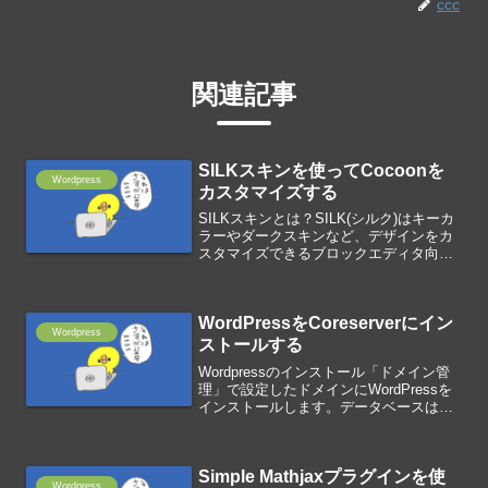
ccc
関連記事
SILKスキンを使ってCocoonを
Wordpress
カスタマイズする
SILKスキンとは？SILK(シルク)はキーカ
ラーやダークスキンなど、デザインをカ
スタマイズできるブロックエディタ向け
のCocoonスキンです。Cocoonのシンプ
ルなデザインや独自設定による豊富な機
能を保ちつつ、より機能性とカスタマイ
WordPressをCoreserverにイン
ズ性...
Wordpress
ストールする
Wordpressのインストール「ドメイン管
理」で設定したドメインにWordPressを
インストールします。データベースは同
時にインストールされます。Wordpress
のインストール手順Wordpressを
Coreserverにインストール...
Simple Mathjaxプラグインを使
Wordpress