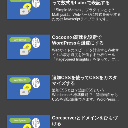
って数式をLatexで表記する
「Simple Mathjax」プラグインとは？
Mathjaxは、Webページに数式を表記する
ためのJavascriptライブラリです。
MathjaxをWordpressで使えるようにした
のがSimple Mathjaxです。文字や図を表
現...
Cocoonの高速化設定で
Wordpress
WordPressを爆速にする
Webサイトのスピードを計測するWebサ
イトの表示速度を評価する分析ツール
「PageSpeed Insights」を使って、ブロ
グのスピードを計測します。Webページ
のURLを入力して分析ボタンを押下する
と計測が始まります。関連リンクPag...
追加CSSを使ってCSSをカスタ
Wordpress
マイズする
追加CSSとは？追加CSSという
Wordpressの標準機能で、管理画面から
CSSを追記編集できます。WordPressに
はたくさんのテーマやプラグインが用意
されていますが、用意されているデザイ
ンでは物足りないと、サイトのデザイン
Coreserverとドメインをひもづ
をカスタム...
Wordpress
ける