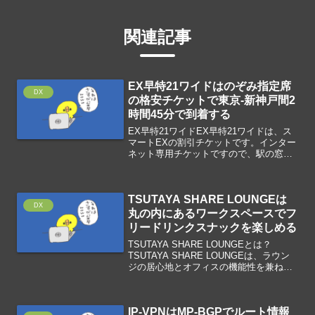
関連記事
EX早特21ワイドはのぞみ指定席
DX
の格安チケットで東京-新神戸間2
時間45分で到着する
EX早特21ワイドEX早特21ワイドは、ス
マートEXの割引チケットです。インター
ネット専用チケットですので、駅の窓口
で購入できません。21日前までの予約を
する必要がありますが、通常運賃料金よ
り大幅に安くなります。対象列車は、の
TSUTAYA SHARE LOUNGEは
ぞみの普通車指...
DX
丸の内にあるワークスペースでフ
リードリンクスナックを楽しめる
TSUTAYA SHARE LOUNGEとは？
TSUTAYA SHARE LOUNGEは、ラウン
ジの居心地とオフィスの機能性を兼ね備
え、新しい発想を提供する丸の内に位置
するワークスペースです。電源スペース
と半個室スペースが提供され、フリー
IP-VPNはMP-BGPでルート情報
ド...