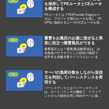
DX
を保持してPEルータとCEルータ
を構成する
PEルータとは？PE(Provider Edge)ルー
タは、プロバイダ側のルータを指し、IP-
VPNに接続するユーザのCEルータを収容
するルータです。CEルータとは？
CE(Customer Edge)ルータは、顧客側の
ルータを指し、IP-V...
重曹をお風呂のお湯に混ぜると美
DX
容に役立つ重曹風呂ができる
重曹風呂とは？重曹(重炭酸曹達)は、白
色無臭のサラサラとした粉状の物質で、
化学名を炭酸水素ナトリウムといいま
す。海水など自然界に多く存在し、人体
でも産生されているため、安心して使用
できる天然由来の物質です。重曹をお風
サーバの負荷分散をしながら送信
呂のお湯に混ぜると、美容...
DX
元を判別してパーシステンスを実
現する
パーシステンスとは？パーシステンス
は、ロードバランサの機能で、クライア
ントからの接続を同じWebサーバに振り
分けることによって、セッションを維持
する仕組みのことです。クライアントか
ら連続して発生するリクエストを同一の