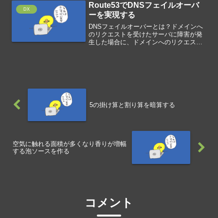
Route53でDNSフェイルオーバ
サーバに転送するシステム...
DX
ーを実現する
DNSフェイルオーバーとは？ドメインへ
のリクエストを受けたサーバに障害が発
生した場合に、ドメインへのリクエスト
の受け先を変更する仕組みをDNSフェイ
ルオーバーといいます。Route53にフェ
イルオーバーを設定するRoute53のフェ
イルオー...
5の掛け算と割り算を暗算する
空気に触れる面積が多くなり香りが増幅
する泡ソースを作る
コメント