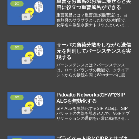
重曹をお風呂のお湯に混ぜると美
い服装ガソリン食料ウェッ...
DX
容に役立つ重曹風呂ができる
重曹風呂とは？重曹(重炭酸曹達)は、白
色無臭のサラサラとした粉状の物質で、
化学名を炭酸水素ナトリウムといいま
す。海水など自然界に多く存在し、人体
でも産生されているため、安心して使用
できる天然由来の物質です。重曹をお風
サーバの負荷分散をしながら送信
呂のお湯に混ぜると、美容...
DX
元を判別してパーシステンスを実
現する
パーシステンスとは？パーシステンス
は、ロードバランサの機能で、クライア
ントからの接続を同じWebサーバに振り
分けることによって、セッションを維持
する仕組みのことです。クライアントか
ら連続して発生するリクエストを同一の
Paloalto NetworksのFWでSIP
サーバに転送するシステム...
DX
ALGを無効化する
SIP ALGを無効化するSIP ALGは、SIP
パケットの内部を覗き込んで、VoIPアプ
リケーションの通信を正常に動作させる
ために補助するFWの機能です。SIP ALG
の意図は、接続性の問題を解決しようと
することですが、すべての実装が確実...
プライベートIPとCIDRとサブネ