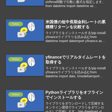
strftime関数で引数に書式を指定します。
from datetime import datetime as
dtdtnow=dt.now()dtnow=dtnow.strftime("
%Y/%m/%d")...
米国債の短中長期金利レートの累
Python
積積リターンを比較する
ライブラリをインストールする!pip install
yfinanceライブラリを読み込むfrom
datetime import dateimport yfinance as
yfimport matplotlib.pyplot as p...
yfinanceでリアルタイムレートを
Python
取得する
ライブラリをインストールする!pip install
yfinanceライブラリを読み込むfrom
datetime import date, timedeltaimport
yfinance as yfリアルタイムレートを取得
するデータ取...
Pythonライブラリをオフライン
Python
でインストールする
ライブラリをダウンロードして圧縮する
オンライン環境でライブラリをダウンロ
ードして圧縮します。!pip download -d