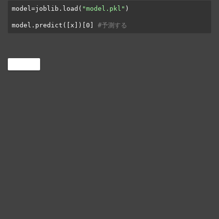
model=joblib.load(
"model.pkl"
)

model.predict([x])[0] 
#予測する
Python