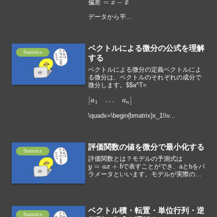
偏
差
データから平...
ベクトルによる微分の公式を理解
Statistics
する
ベクトルによる微分の定義ベクトルによ
る微分は、ベクトルのそれぞれの成分で
微分します。$$a^T=
[
a
1
…
a
n
]
\quadx=\begin{bmatrix}x_1
\
\v...
評価関数の値を微分で最小化する
Statistics
評価関数とは？モデルの予測式は
y
=
a
x
+
b
で表すことができ、aとbをパ
ラメータといいます。モデルが実際のデ
ータの並びに近づく最適なパラメータを
見つけ出すことを「最適化」といい、
「評価関数」はモデルのパラメータが最
適かどうかを評価する指標...
ベクトル積・転置・単位行列・逆
Statistics