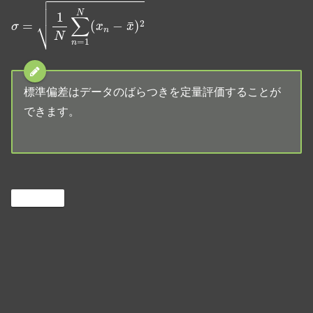
σ
=
1
N
∑
n
=
1
N
(
x
n
−
x
¯
)
2
標準偏差はデータのばらつきを定量評価することが
できます。
Statistics