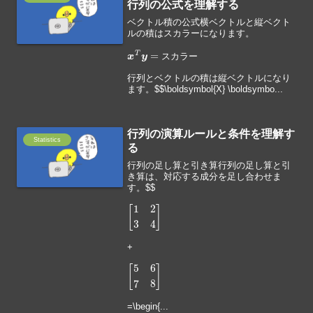
行列の公式を理解する
ベクトル積の公式横ベクトルと縦ベクト
ルの積はスカラーになります。
x
T
y
=
ス
カ
ラ
ー
ス
カ
ラ
ー
行列とベクトルの積は縦ベクトルになり
ます。$$\boldsymbol{X} \boldsymbo...
行列の演算ルールと条件を理解す
Statistics
る
行列の足し算と引き算行列の足し算と引
き算は、対応する成分を足し合わせま
す。$$
[
1
2
3
4
]
+
[
5
6
7
8
]
=\begin{...