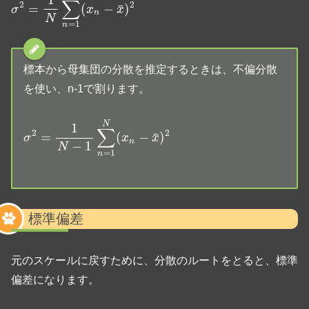
標本から母集団の分散を推定するときは、不偏分散
を使い、n-1で割ります。
σ
2
=
1
N
−
1
∑
n
=
1
N
(
x
n
−
x
¯
)
2
標準偏差
元のスケールに戻すために、分散のルートをとると、標準
偏差になります。