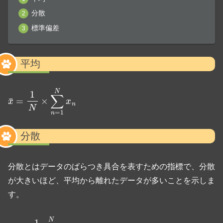
分散
標準偏差
平均
x
¯
=
1
N
×
∑
n
=
1
N
x
n
分散
分散とはデータのばらつき具合を表すための指標で、分散
が大きいほど、平均から離れたデータが多いことを示しま
す。
σ
2
=
1
N
∑
n
=
1
N
(
x
n
−
x
¯
)
2