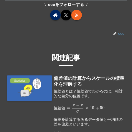
cccをフォローする
ccc
関連記事
偏差値の計算からスケールの標準
Statistics
化を理解する
偏差値とは？偏差値でわかるのは、相対
的な自分の位置です。
偏
差
値
=
x
−
x
¯
σ
×
10
+
50
偏
差
値
偏差を計算するあるデータ値と平均値の
差を偏差といいます。
偏
差
=
x
−
x
¯