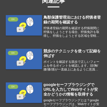
関連記事
鳥獣保護管理法における狩猟者登
DX
録の期間を確認する
狩猟者登録の期間を確認する狩猟期間に
狩猟をしようとする場合、狩猟免許を取
得し、狩猟をしようとする区域を管轄す
る都道府県知事の狩猟者登録を受けない
といけません。狩猟者登録の有効期間
は、10月15日から翌年4月15日までです
競歩のテクニックを使って記録を
(北海道は9月15日...
DX
伸ばす
ポイントを確認する競歩で正しいフォー
ムを作るポイントを確認します。頭/胸/
腰/膝/踵が一直線上にあるように意識し
て歩く着地した瞬間から膝の裏側の筋を
伸ばして張る後ろに引く肘は高く引く長
く地面を押して歩幅を広げる直線上を歩
googleセーフブラウジングで
いてストライドを伸ば...
DX
URLを入力してWebサイトが安
全かどうかの情報を取得する
googleセーフブラウジングとは？google
セーフブラウジングは、Webサイトが安