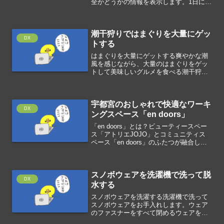
全かどうかの情報を表示します。1日に数
十億のURLを調査するセーフブラウジン
グテクノロジーにより、安全でないWeb
サイトを発見して警告しています。URL
潮干狩りではまぐりを大量にゲッ
を...
DX
トする
はまぐりを大量にゲットする爽やかな潮
風を感じながら、大量のはまぐりをゲッ
トして美味しいグルメを食べる潮干狩り
のコツです。貝の穴二枚貝は、水管を砂
の中から海底の表面に出して、呼吸や食
事をしているので、貝の穴を探しましょ
宇都宮のおしゃれで快適なワーキ
う。地形の変化地形の変化...
DX
ングスペース「en doors」
「en doors」とは？ビューティースペー
ス「アトリエJOJO」とコミュニティス
ペース「en doors」のふたつが融合した
複合施設です。トータルビューティーを
楽しむ場として、パーソナルなシェアス
ペースとして、フレキシブルにご利用い
スノボウェアを洗濯機で洗って脱
ただけ...
DX
水する
スノボウェアを洗濯する洗濯機で洗って
スノボウェアをお手入れします。ウェア
のファスナーをすべて閉めるウェアを洗
濯ネットに入れる中性洗剤入れて手洗い