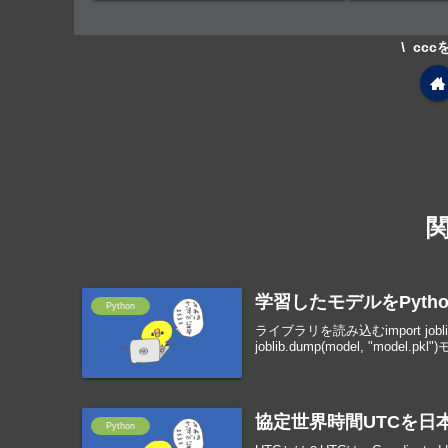
cc
学習したモデルをPyth
Python
ライブラリを読み込むimport j
joblib.dump(model, "model.pkl
協定世界時間UTCを日本
Python