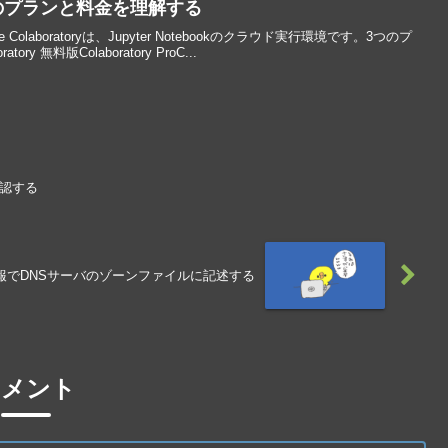
toryのプランと料金を理解する
oogle Colaboratoryは、Jupyter Notebookのクラウド実行環境です。3つのプ
y 無料版Colaboratory ProC...
確認する
報でDNSサーバのゾーンファイルに記述する
コメント