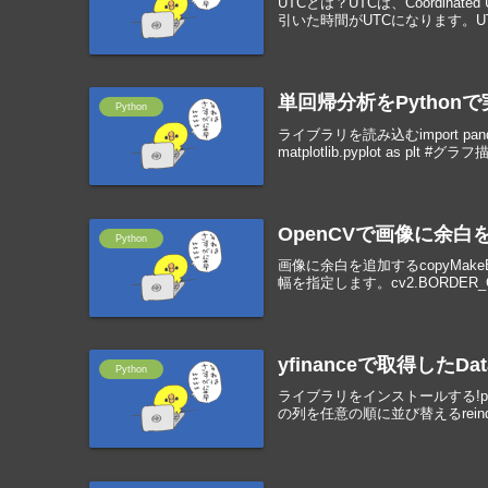
UTCとは？UTCは、Coordinat
引いた時間がUTCになります。UTCをJST
単回帰分析をPython
Python
ライブラリを読み込むimport pan
matplotlib.pyplot as p
OpenCVで画像に余白
Python
画像に余白を追加するcopyMa
幅を指定します。cv2.BORDER_CONS
yfinanceで取得した
Python
ライブラリをインストールする!pip inst
の列を任意の順に並び替えるrei