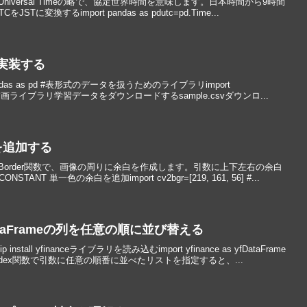
ed Universal Timeの略で、協定世界時間を意味します。日本時間から9時間
に変換するimport pandas as pdutc=pd.Time...
で実装する
das as pd #表形式のデータを扱うためのライブラリimport
lt #グラフ描画ライブラリ学習データをダウンロードするsample.csvダウンロ...
を追加する
keBorder関数で、画像の周りに余白を作成します。引数に上下左右の余白
TANT 単一色の余白を追加import cv2bgr=[219, 161, 56] #...
DataFrameの列を任意の順に並び替える
all yfinanceライブラリを読み込むimport yfinance as yfDataFrame
ndex関数で引数に任意の順番に並べたリストを指定すると、...