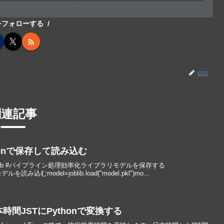
cをフォローする
ccc
関連記事
onで保存して読み込む
oblib #パイプライン処理効率化ライブラリモデルを保存する
")モデルを読み込むmodel=joblib.load("model.pkl")mo...
時間JSTにPythonで変換する