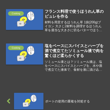
ている脂質が水分と油分を調和させる乳
化作用があります。ソースと大豆レシチ
フランス料理で使うほうれん草の
ンを泡立て器などで攪拌す...
Cooking
ピュレを作る
材料を用意するほうれん草 1袋(200g)ブ
イヨン 大さじ2材料を調理するほうれん
草を適当な大きさに切るバターでほうれ
ん草を炒めるミキサーにほうれん草とブ
イヨンを投入して撹拌する
塩をベースにスパイスとハーブを
Cooking
酒で煮立てたソミュール液で肉を
驚くほど柔らかくする
ソミュール液とは？ソミュール液は、塩
をベースにスパイスとハーブを、水や酒
で煮立てた液体で、食材を液に漬け込む
ことで、脱水と同時に味付けを行いま
す。しっかり液に浸けて、中まで味を浸
み込ませた肉をゆっくりとボイルするこ
とで肉が驚くほど柔らかく仕...
ポートの使用の重複を対処する