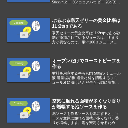
50ccバター 30gココアパウダー 20g(B)ク
リーム生クリーム 200ccスイートチョコ
200g(C)仕上げココアパウダー 適量材料
を調理する...
ぷるぷる寒天ゼリーの黄金比率は
Cooking
1L:2tspである
寒天ゼリーの黄金比率は1L:2tspである砂
糖が添加されているジュースは、固まり
方が異なるので、果汁100％ジュースを
使います。ジュース500ｍlに対して、粉
寒天小さじ1(2g)が黄金比率で、寒天濃度
0.4％となり、ぷるぷるになります。寒
オーブンだけでローストビーフを
天...
Cooking
作る
材料を用意する牛もも肉 500gソミュール
液 適量塩胡椒 適量材料を調理するソミ
ュール液に漬け込んだ牛もも肉に塩胡椒
をすりこむオーブンを250℃に予熱したあ
と、200℃で10分の加熱10分過ぎたら裏
返し、10分の追加加熱アルミを巻いて余
空気に触れる面積が多くなり香り
熱で...
Cooking
が増幅する泡ソースを作る
泡ソースを作るソースを泡にすると、ソ
ースが空気に触れる面積が多くなり、香
りが増幅します。泡を安定させるために
大豆レシチンを使います。大豆に含まれ