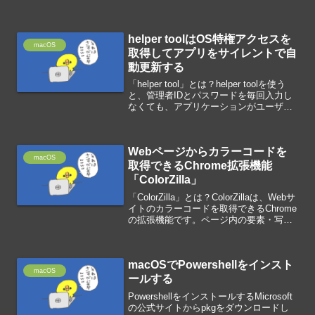
続してサーバを遠隔操作するターミナル
からSSHで接続します。ssh [ユーザ
名]@[サーバのIPアドレス]パス...
helper toolはOS特権アクセスを
macOS
取得してアプリをサイレントで自
動更新する
「helper tool」とは？helper toolを使う
と、管理者IDとパスワードを毎回入力し
なくても、アプリケーションがユーザの
操作なしにサイレントモードで自動的に
更新できます。アプリのエージェントと
して、helper toolは、O...
Webページからカラーコードを
macOS
取得できるChrome拡張機能
「ColorZilla」
「ColorZilla」とは？ColorZillaは、Webサ
イトのカラーコードを取得できるChrome
の拡張機能です。ページ内の要素・写
真・画像などから抽出できるので、カラ
ーコードをピンポイントで知りたい時に
使えます。取得したカラーコード...
macOSでPowershellをインスト
macOS
ールする
PowershellをインストールするMicrosoft
の公式サイトからpkgをダウンロードし