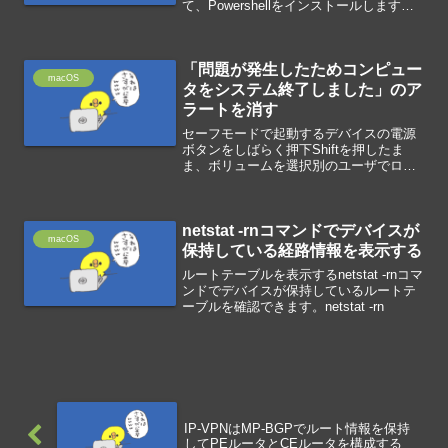
て、Powershellをインストールします。
パッケージがインストールされたら、タ
ーミナルからpwshを実行します。関連リ
ンクmacOSへのPow...
「問題が発生したためコンピュー
macOS
タをシステム終了しました」のア
ラートを消す
セーフモードで起動するデバイスの電源
ボタンをしばらく押下Shiftを押したま
ま、ボリュームを選択別のユーザでログ
インするサインアウトして、別のユーザ
でログインログアウトして、通常のユー
ザでログイン
netstat -rnコマンドでデバイスが
macOS
保持している経路情報を表示する
ルートテーブルを表示するnetstat -rnコマ
ンドでデバイスが保持しているルートテ
ーブルを確認できます。netstat -rn
IP-VPNはMP-BGPでルート情報を保持
してPEルータとCEルータを構成する