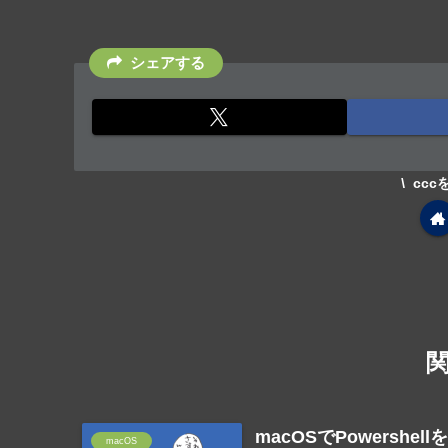
シェアする
cc
macOSでPowershe
macOS