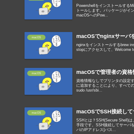
PowershellをインストールするM
トールします。パッケージがイン
macOSへのPow...
macOSでnginxサー
macOS
nginxをインストールするbrew insta
stopにアクセスして、Welcome 
macOSで管理者の資
macOS
資格情報なしでプリンタの設定するdse
に追加することにより、すべて
sudo /usr/sbi...
macOSでSSH接続し
macOS
SSHとは？SSH(Secure 
手段です。SSH接続してサーバを
バのIPアドレス]パス...