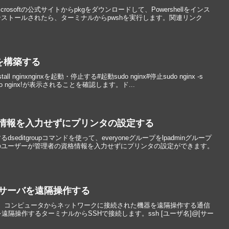
icrosoftの公式サイトからpkgをダウンロードして、Powershellをインス
ストールされたら、ターミナルからpwshを実行します。関連リンク
バを構築する
ll nginxnginxを起動・停止する#起動sudo nginx#停止sudo nginx -s
to nginx!が表示されることを確認します。ド...
格情報を入力せずにプリンタの設定する
ditgroupコマンドを使って、everyoneグループをlpadminグループ
のユーザーが管理者の資格情報を入力せずにプリンタの設定ができます。
てサーバを遠隔操作する
Shell)は、コンピュータからネットワークに接続された機器を遠隔操作する通信
遠隔操作するターミナルからSSHで接続します。ssh [ユーザ名]@[サー