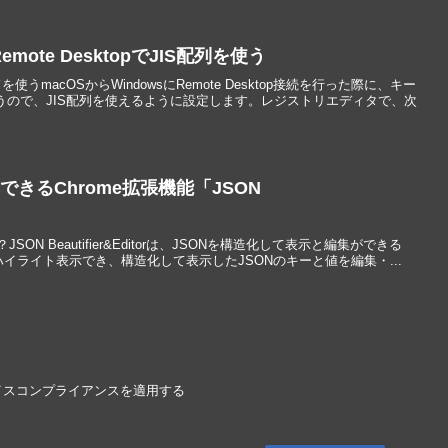
emote DesktopでJIS配列を使う
ボードを使うmacOSからWindowsにRemote Desktop接続を行った際に、キー
うので、JIS配列を使えるように設定します。レジストリエディタで、次
できるChrome拡張機能「JSON
r」とは？JSON Beautifier&Editorは、JSONを構造化して表示と編集ができる
をハイライト表示でき、構造化して表示したJSONのキーと値を編集・...
てデバイスコンプライアンスを適用する