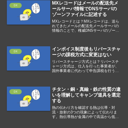
MXレコードはメールの配送先メ
DX
ールサーバ情報でDNSサーバの
ゾーンファイルに記述する
MXレコードとは？MXレコードは、送ら
れてきたメールの配送先メールサーバの
情報のことで、権威DNSサーバのゾーン
ファイルに記述されています。MXレコー
ドは指定の書式で記述します。[ドメイン
名] IN MX [優先度] [配送先メールサー
インボイス制度後もリバースチャ
バ]...
DX
ージの課税方式に変更はない
リバースチャージ方式とは？リバースチ
ャージ方式は、仕入を行った事業者が、
国外事業者に代わって申告課税を行う方
式です。事業者向け電気通信利用役務の
提供を行う国外事業者は、消費税の上乗
せしない本体価額で提供し、リバースチ
チタン・銅・真鍮・鉄の性質の違
ャージの対象であることを...
DX
いを理解してキャンプ道具を選定
する
熱の伝わり方を確認する熱は伝導・対
流・放射の3つの現象によって伝わりま
す。熱伝導熱が金属の中で高温から低温
に伝わる現象のことです。熱の伝導しや
すさは、個体>液体>気体です。熱対流温