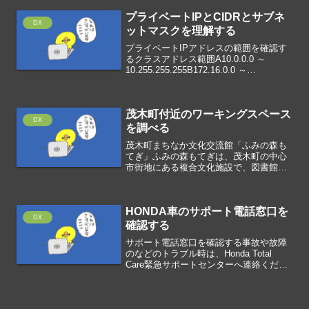
度差によって液体や気体の分子が移動す
プライベートIPとCIDRとサブネ
る現象のことです。温度が...
DX
ットマスクを理解する
プライベートIPアドレスの範囲を確認す
るクラスアドレス範囲A10.0.0.0 ～
10.255.255.255B172.16.0.0 ～
172.31.255.255C192.168.0.0 ～
192.168.255.255CIDRとサブ...
茂木町付近のワーキングスペース
DX
を調べる
茂木町まちなか文化交流館「ふみの森も
てぎ」ふみの森もてぎは、茂木町の中心
市街地にある複合文化施設で、図書館を
中心に、展示室、カフェを併設していま
す。茂木町の町有林の無垢材を主体に使
用した木造建築で、木のぬくもりと香り
HONDA車のサポート電話窓口を
に包まれた居心地の良い空...
DX
確認する
サポート電話窓口を確認する事故や故障
のなどのトラブル時は、Honda Total
Care緊急サポートセンターへ連絡くださ
い。緊急対応の専門オペレーターがあな
たを親身にサポートします。任意保険の
加入状況に応じたロードサービスの手配
のみならず...