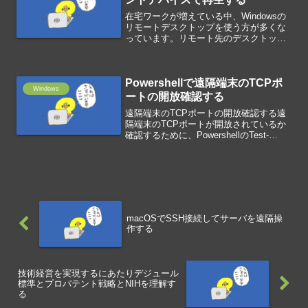
在宅ワークが増えている中、Windowsの
リモートデスクトップを使う方が多くな
っています。リモート先のデスクトップ
で再生される音源が、クライアントデバ
イスで再生されないときは、リモートデ
スクトップアプリの設定を確認します。
Powershellで遠隔端末のTCPポ
リモートデスクトッ...
Windows
ートの開放確認する
遠隔端末のTCPポートの開放確認する遠
隔端末のTCPポートが開放されているか
確認するために、PowershellのTest-
NetConnectionコマンドを使います。
Test-NetConnection [ターゲット] -Port
[ポ...
macOSでSSH接続してサーバを遠隔操
作する
技術経営を実現するにあたりデジュール
標準とプロパテント戦略とNIHを理解す
る