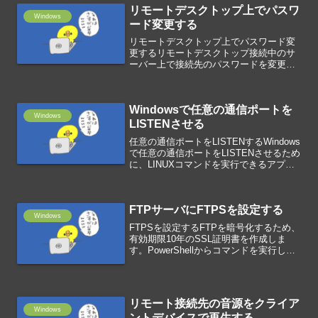
リモートデスクトップ上でパスワ
す。...
Windows
ード変更する
リモートデスクトップ上でパスワード変
更するリモートデスクトップ接続中のサ
ーバー上で接続先のパスワードを変更す
ることができます。クライアントPC上で
パスワード変更する場合は、ctrl + alt +
deleteですが、リモートデスクトップ
Windowsで任意の通信ポートを
上...
Windows
LISTENさせる
任意の通信ポートをLISTENするWindows
で任意の通信ポートをLISTENさせるため
に、LINUXコマンドを実行できるアプリ
「LINUX CMD for Windows」を使いま
す。関連リンクLINUX CMD for
Windows...
FTPサーバにFTPSを設定する
Windows
FTPSを設定するFTPを暗号化するため、
有効期限10年のSSL証明書を作成しま
す。PowerShellからコマンドを実行しま
す。New-SelfSignedCertificate -
DnsName test -CertStoreLocat...
リモート接続先の音源をクライア
Windows
ントデバイスで再生する