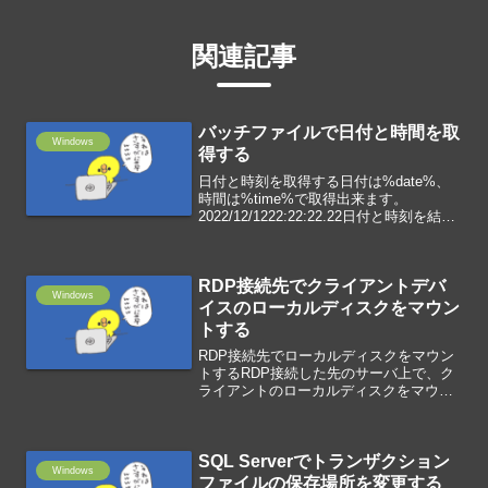
関連記事
バッチファイルで日付と時間を取
Windows
得する
日付と時刻を取得する日付は%date%、
時間は%time%で取得出来ます。
2022/12/1222:22:22.22日付と時刻を結合
するファイル名に使用するとき、/と:が
邪魔なので文字列を部分的に取得して日
付と時間を取得します。set ts...
RDP接続先でクライアントデバ
Windows
イスのローカルディスクをマウン
トする
RDP接続先でローカルディスクをマウン
トするRDP接続した先のサーバ上で、ク
ライアントのローカルディスクをマウン
トして、データを転送できます。リモー
トデスクトップ接続アプリを起動ローカ
ルリソース>詳細ボタンを選択クライア
SQL Serverでトランザクション
ントデバイスのドライ...
Windows
ファイルの保存場所を変更する