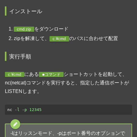
インストール
をダウンロード
cmd.zip
zipを解凍して、
のパスに合わせて配置
c:¥cmd
実行手順
にある
ショートカットを起動して、
c:¥cmd
■コマンド
nc(netcat)コマンドを実行すると、指定した通信ポートが
LISTENします。
nc
-l -p 12345
-lはリッスンモード、-pはポート番号のオプションで