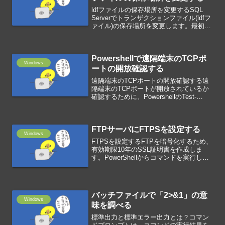
ldfファイルの保存場所を変更するSQL
Serverでトランザクションファイル(ldfフ
ァイル)の保存場所を変更します。最初
に、ターゲットとなるデータベースのldf
ファイルの論理名と保存場所を確認しま
す。SELECT name, phys...
Powershellで遠隔端末のTCPポ
Windows
ートの開放確認する
遠隔端末のTCPポートの開放確認する遠
隔端末のTCPポートが開放されているか
確認するために、PowershellのTest-
NetConnectionコマンドを使います。
Test-NetConnection [ターゲット] -Port
[ポ...
FTPサーバにFTPSを設定する
Windows
FTPSを設定するFTPを暗号化するため、
有効期限10年のSSL証明書を作成しま
す。PowerShellからコマンドを実行しま
す。New-SelfSignedCertificate -
DnsName test -CertStoreLocat...
バッチファイルで「2>&1」の意
Windows
味を調べる
標準出力と標準エラー出力とは？コマン