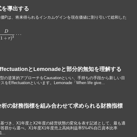
式を導出する
株価Pは、将来得られるインカムゲインを現在価値に割り引いて総和した
P
=
D
(
1
+
r
)
1
+
D
(
1
+
r
)
2
+
D
(
1
+
r
)
3
⋯
ectuationとLemonadeと部分的無知を理解する
ion目標設定型の逆算的アプローチをCausationといい、手持ちの手段から新しい目
tuationといいます。Lemonade「When life give...
分析の財務指標を組み合わせて求められる財務指標
料に基づき、X1年度とX2年度の経営状態の変化を表す記述として、最も適
答群から選べ。X1年度X1年度売上高純利益率5%4%自己資本比率
...