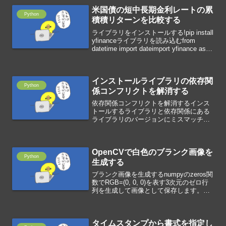
米国債の短中長期金利レートの累
Python
積積リターンを比較する
ライブラリをインストールする!pip install
yfinanceライブラリを読み込むfrom
datetime import dateimport yfinance as
yfimport matplotlib.pyplot as p...
インストールライブラリの依存関
Python
係コンフリクトを解消する
依存関係コンフリクトを解消するインス
トールするライブラリと依存関係にある
ライブラリのバージョンにミスマッチが
あるときにエラーが発生します。!pip
install selenium>ERROR: pip's
dependency resol...
OpenCVで白色のブランク画像を
Python
生成する
ブランク画像を生成するnumpyのzeros関
数でRGB=(0, 0, 0)を表す3次元のゼロ行
列を生成して画像として保存します。
import cv2from google.colab.patches
import cv2_imshowim...
タイムスタンプから書式を指定し