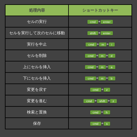
処理内容
ショートカットキー
セルの実行
+
cmd
enter
セルを実行して次のセルに移動
+
shift
enter
実行を中止
+
+
cmd
m
i
セルを削除
+
+
cmd
m
d
上にセルを挿入
+
+
cmd
m
a
下にセルを挿入
+
+
cmd
m
b
変更を戻す
+
cmd
z
変更を進む
+
+
cmd
shift
z
検索と置換
+
cmd
h
保存
+
cmd
s