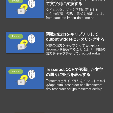
Python
て文字列に変換する
タイムスタンプを文字列に変換する
strftime関数で引数に書式を指定します。
from datetime import datetime as
dtdtnow=dt.now()dtnow=dtnow.strftime("
%Y/%m/%d")...
関数の出力をキャプチャして
Python
output widgetにレタリングする
関数の出力をキャプチャするcapture
decoratorを使用することにより、関数の
出力をキャプチャして、output widgetに
レタリングすることができます。import
ipywidgets as widgetsfrom IPy...
Tesseract OCRで認識した文字
Python
の周りに矩形を表示する
Tesseractとライブラリをインストールす
る!apt install tesseract-ocr libtesseract-
dev tesseract-ocr-jpn tesseract-ocr!pip
install pyocrライブ...