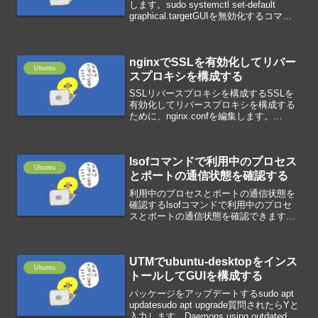
します。sudo systemctl set-default
graphical.targetGUIを無効化するコマン
ドでGUIを無効化します。sudo
systemctl set-default ...
nginxでSSLを有効化してリバー
Ubuntu
スプロキシを構成する
SSLリバースプロキシを構成するSSLを
有効化してリバースプロキシを構成する
ために、nginx.confを編集します。
server{ listen 443 ssl; ssl_certificate
/etc/letsencrypt/live...
lsofコマンドで利用中のプロセス
Ubuntu
とポートの通信状態を確認する
利用中のプロセスとポートの通信状態を
確認するlsofコマンドで利用中のプロセ
スとポートの通信状態を確認できます。
sudo lsof -i -n -Pオプション意味-iTCPと
UDPを表示する-nホスト名に変換せずに
IPアドレスで表示する-P...
UTMでubuntu-desktopをインス
Ubuntu
トールしてGUIを構成する
パッケージをアップデートするsudo apt
updatesudo apt upgrade質問されたらYと
入力します。Daemons using outdated