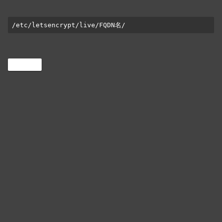
/etc/letsencrypt/live/FQDN名/
Ubuntu