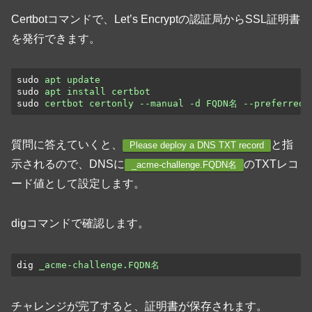
Certbotコマンドで、Let’s Encryptの認証局からSSL証明書
を発行できます。
sudo
apt update
sudo
apt install certbot
sudo
certbot certonly --manual -d FQDN名 --preferred-
質問に答えていくと、
と指
Please deploy a DNS TXT record
示されるので、DNSに
のTXTレコ
_acme-challenge.FQDN名
ード値として設定します。
digコマンドで確認します。
dig
_acme-challenge.FQDN名
チャレンジが完了すると、証明書が保存されます。