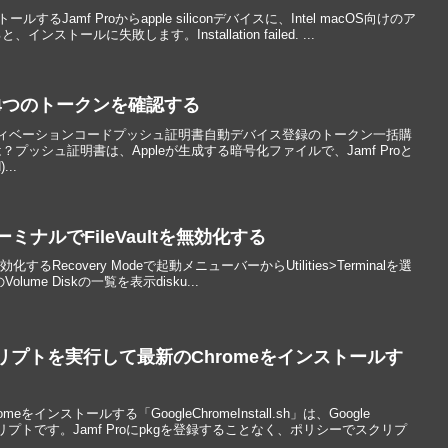
ールするJamf Proからapple siliconデバイスに、Intel macOS向けのア
トールに失敗します。Installation failed. ...
めの4つのトークンを確認する
ィベーションコードプッシュ証明書自動デバイス登録のトークン一括購
プッシュ証明書は、Appleが生成する暗号化ファイルで、Jamf Proと
..
ターミナルでFileVaultを無効化する
tを無効化するRecovery Modeで起動メニューバーからUtilities>Terminalを選
Volume Diskの一覧を表示disku...
リプトを実行して最新のChromeをインストールす
インストールする「GoogleChromeInstall.sh」は、Google
リプトです。Jamf Proにpkgを登録することなく、ポリシーでスクリプ