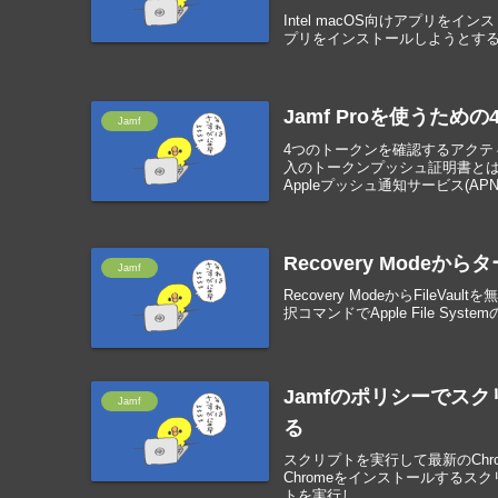
Intel macOS向けアプリをインスト
プリをインストールしようとすると、インス
Jamf Proを使うた
Jamf
4つのトークンを確認するアクテ
入のトークンプッシュ証明書とは？
Appleプッシュ通知サービス(APN).
Recovery Modeから
Jamf
Recovery ModeからFileVaul
択コマンドでApple File Systemの
Jamfのポリシーでスク
Jamf
る
スクリプトを実行して最新のChromeを
Chromeをインストールするスク
トを実行し...