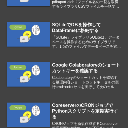
pdimport glob #ファイル名の一覧を取得
するライブラリCSVファイルを一括で読
み込むdf=pd.DataFrame() #DataFrameを
定義for i in glob....
SQLiteでDBを操作して
Python
DataFrameに格納する
「SQLite」ライブラリSQLiteは、データ
ベースを操作するためのライブラリで
す。1つのファイルでデータベースを管理
するので、扱い易いのが特徴です。ライ
ブラリを読み込むimport sqlite3 #SQLite
ライブラリimport ...
Google Colaboratoryのショート
Python
カットキーを確認する
Colaboratoryのショートカットを確認す
る処理内容ショートカットキーセルの実
行cmd+enterセルを実行して次のセルに
移動shift+enter実行を中止cmd+m+iセル
を削除cmd+m+d上にセルを挿入
cmd+m+a下にセルを...
CoreserverのCRONジョブで
Python
Pythonスクリプトを定期実行す
る
CRONジョブを新規作成するCoreserver