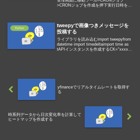
管理画面に移動ツール>CRONジョブ
>CRONジョブを作成を押下実行日時を指
定して、コマンドを入力作成を押下例と
して、5分毎に実行するには、「*/5 * * *
*」と入力します。コマンドにシ...
tweepyで画像つきメッセージを
Python
投稿する
ライブラリを読み込むimport tweepyfrom
datetime import timedeltaimport time as
tAPIインスタンスを作成するCK="xxxxx"
#Consumer KeyCKS="xxxxx" #...
yfinanceでリアルタイムレートを取得す
る
時系列データから日次変化率を計算して
ヒートマップを作成する