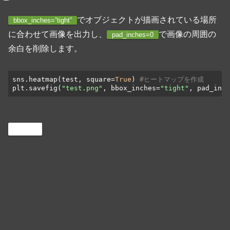
でオブジェクトが描画されている場所
bbox_inches=”tight”
に合わせて画像を出力し、
で画像の周囲の
pad_inches=0
余白を削除します。
sns.heatmap(test, square=
True
) 
#ヒートマップを作成
plt.savefig(
"test.png"
, bbox_inches=
"tight"
, pad_inch
Python