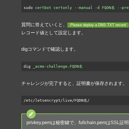
sudo
certbot certonly --manual -d FQDN名 --pre
質問に答えていくと、
Please deploy a DNS TXT record
レコード値として設定します。
digコマンドで確認します。
dig
_acme-challenge.FQDN名
チャレンジが完了すると、証明書が保存されます。
/etc/letsencrypt/live/FQDN名/
privkey.pemは秘密鍵で、fullchain.pem