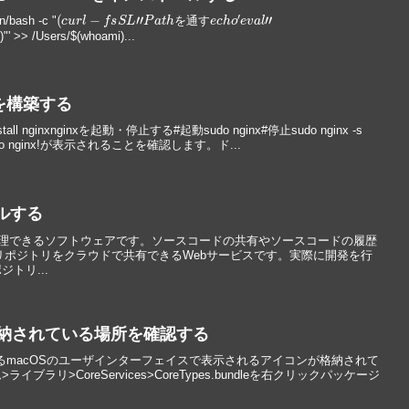
(
c
u
r
l
−
f
s
S
L
"
P
a
t
h
を
通
す
e
c
h
o
′
e
v
a
l
"
ash -c "
を
通
す
)"' >> /Users/$(whoami)...
バを構築する
ll nginxnginxを起動・停止する#起動sudo nginx#停止sudo nginx -s
to nginx!が表示されることを確認します。ド...
ールする
ドを管理できるソフトウェアです。ソースコードの共有やソースコードの履歴
itのリポジトリをクラウドで共有できるWebサービスです。実際に開発を行
トリ...
格納されている場所を確認する
するmacOSのユーザインターフェイスで表示されるアイコンが格納されて
ラリ>CoreServices>CoreTypes.bundleを右クリックパッケージ