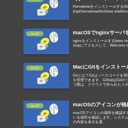
Homebrewをインストールする/bin/b
(/opt/homebrew/bin/brew shellenv
macOSでnginxサー
macOS
nginxをインストールするbrew insta
stopにアクセスして、Welcome 
MacにGitをインスト
macOS
Gitとは？Gitはソースコー
を管理できます。GithubはG
う際は、クラウドで作られたリポジ
macOSのアイコンが
macOS
macOSアイコンの場所を確認
いる場所を確認します。システム>ライブ
の内容を表示を選...