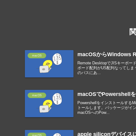
macOSからWindows R
macOS
Remote DesktopでJISキー
ボード配列がUS配列なってしま
のパスにあ...
macOSでPowershe
macOS
PowershellをインストールするM
トールします。パッケージがイン
macOSへのPow...
apple siliconデ
macOS