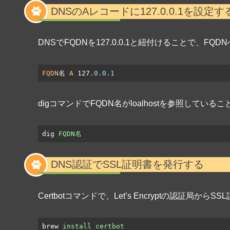
DNSのAレコードに127.0.0.1を設定す
DNSでFQDNを127.0.0.1と紐付けることで、FQ
FQDN
名 
A
 127
.0
.0
.1
digコマンドでFQDN名がloalhostを参照してい
dig
FQDN名
DNS認証でSSL証明書を発行する
Certbotコマンドで、Let’s Encryptの認証局か
brew
install certbot