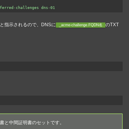
ferred-challenges dns-01
と指示されるので、DNSに
のTXT
_acme-challenge.FQDN名
はSSL証明書と中間証明書のセットです。