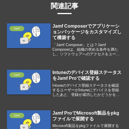
関連記事
Jamf Composerでアプリケーシ
Jamf
ョンパッケージをカスタマイズし
て構築する
「Jamf Composer」とは？Jamf
Composerは、組織の求める条件を満た
し、ソフトウェアへのアクセスをユーザ
に素早く提供するために、パッケージを
事前設定してカスタマイズでき、macOS
のソフトウェアパッケージを簡単に構築
Intuneのデバイス登録ステータス
でき...
Jamf
をJamf Proで確認する
Intuneのデバイス登録ステータスを確認
するユーザーがIntuneにデバイスを登録
したあと、登録が成功したかどうかを判
断するための条件があります。ユーザの
ログインキーチェーンにWorkplace Join
Keyが存在jamfAADはユー...
Jamf ProでMicrosoft製品をpkg
Jamf
ファイルで展開する
Microsoft製品をpkgファイルで展開する