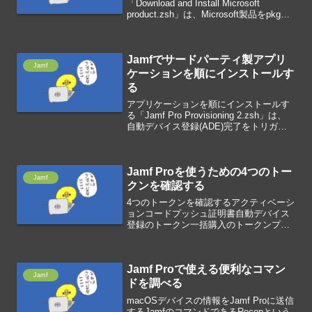
「Download and Install Microsoft
product.zsh」は、Microsoft製品をpkgフ
ァイルで展開するスクリプトです。クラ
イアント上で、指定された最新のマ...
Jamfでサードパーティ製アプリ
Jamf
ケーションを順にインストールす
る
アプリケーションを順にインストールす
る「Jamf Pro Provisioning 2.zsh」は、
自動デバイス登録(ADE)完了をトリガー
に、Jamf Proのポリシーから呼び出され
たときに実行します。Appleの
VPP(Volume P...
Jamf Proを使うための4つのトー
Jamf
クンを確認する
4つのトークンを確認するアクティベーシ
ョンコードプッシュ証明書自動デバイス
登録のトークン一括購入のトークンプッ
シュ証明書とは？プッシュ証明書は、
Appleが生成する暗号化ファイルで、
Jamf ProとAppleプッシュ通知サービス
Jamf Proで使える便利なコマン
(APN)...
Jamf
ドを調べる
macOSデバイスの情報をJamf Proに送信
するJamfのコマンドであるReconという